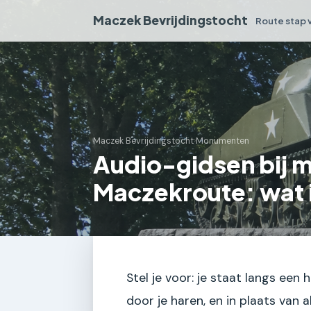
Maczek Bevrijdingstocht
Route stap 
Maczek Bevrijdingstocht
›
Monumenten
Audio-gidsen bij 
Maczekroute: wat 
Stel je voor: je staat langs een
door je haren, en in plaats van a