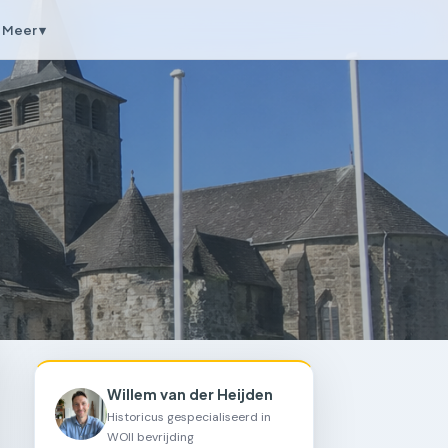
Meer ▾
Willem van der Heijden
Historicus gespecialiseerd in
WOII bevrijding