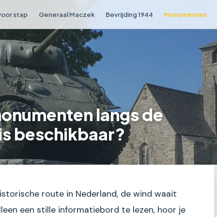
voor stap
Generaal Maczek
Bevrijding 1944
Monumenten
monumenten langs de
is beschikbaar?
 historische route in Nederland, de wind waait
lleen een stille informatiebord te lezen, hoor je