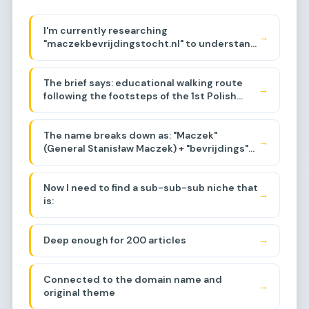
I'm currently researching
→
"maczekbevrijdingstocht.nl" to understand
its history and backlinks. The domain
appears to be related to a walking route
The brief says: educational walking route
commemorating General Maczek and the
→
following the footsteps of the 1st Polish
Polish liberation of the Netherlands during
Armored Division, events around Baarle-
WWII, specifically around the Baarle-
Breda area, liberation of the region.
Nassau/Breda area. Let me think about the
The name breaks down as: "Maczek"
sub-sub-niche.
→
(General Stanisław Maczek) + "bevrijdings"
(liberation) + "tocht"
(journey/march/route).
Now I need to find a sub-sub-sub niche that
→
is:
Deep enough for 200 articles
→
Connected to the domain name and
→
original theme