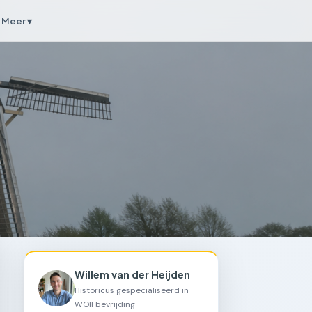
Meer ▾
Willem van der Heijden
Historicus gespecialiseerd in
WOII bevrijding