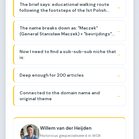
The brief says: educational walking route
commemorating General Maczek and the
→
following the footsteps of the 1st Polish
Polish liberation of the Netherlands during
Armored Division, events around Baarle-
WWII, specifically around the Baarle-
Breda area, liberation of the region.
Nassau/Breda area. Let me think about the
The name breaks down as: "Maczek"
sub-sub-niche.
→
(General Stanisław Maczek) + "bevrijdings"
(liberation) + "tocht"
(journey/march/route).
Now I need to find a sub-sub-sub niche that
→
is:
Deep enough for 200 articles
→
Connected to the domain name and
→
original theme
Willem van der Heijden
Historicus gespecialiseerd in WOII