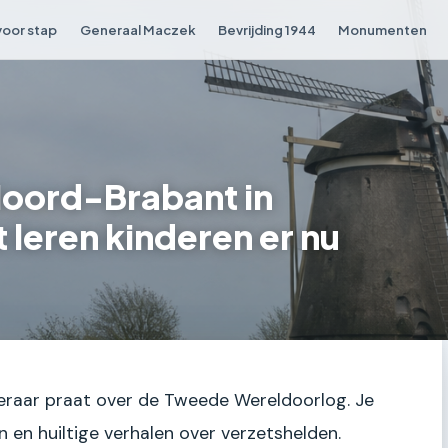
voor stap
Generaal Maczek
Bevrijding 1944
Monumenten
Noord-Brabant in
leren kinderen er nu
de leraar praat over de Tweede Wereldoorlog. Je
n en huiltige verhalen over verzetshelden.