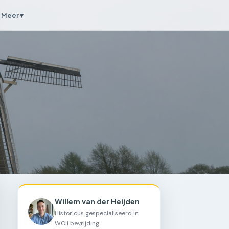
Meer ▾
Willem van der Heijden
Historicus gespecialiseerd in
WOII bevrijding