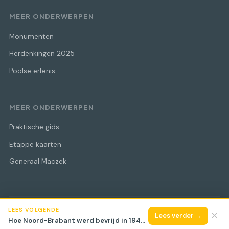
MEER ONDERWERPEN
Monumenten
Herdenkingen 2025
Poolse erfenis
MEER ONDERWERPEN
Praktische gids
Etappe kaarten
Generaal Maczek
LEES VOLGENDE
© 2026 Maczek Bevrijdingstocht
Alle rechten voorbehouden.
✕
Lees verder →
Hoe Noord-Brabant werd bevrijd in 1944: de grote lijn