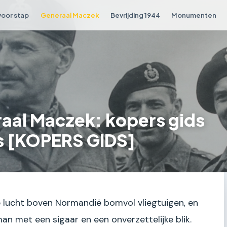
voor stap
Generaal Maczek
Bevrijding 1944
Monumenten
aal Maczek: kopers gids
ls [KOPERS GIDS]
 de lucht boven Normandië bomvol vliegtuigen, en
n met een sigaar en een onverzettelijke blik.