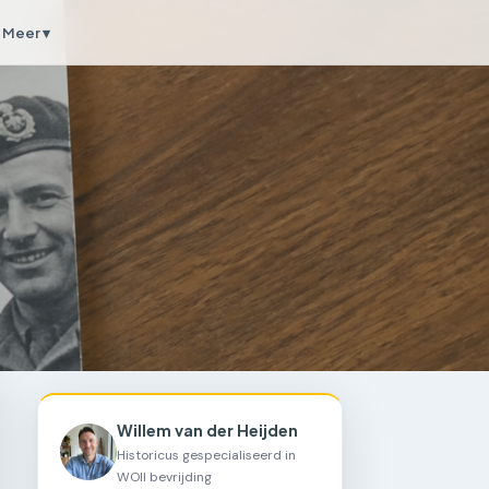
Meer ▾
Willem van der Heijden
Historicus gespecialiseerd in
WOII bevrijding