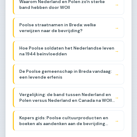
Waarom Nederland en Polen zo'n sterke
→
band hebben door WOII
Poolse straatnamen in Breda: welke
→
verwijzen naar de bevrijding?
Hoe Poolse soldaten het Nederlandse leven
→
na 1944 beïnvloedden
De Poolse gemeenschap in Breda vandaag:
→
een levende erfenis
Vergelijking: de band tussen Nederland en
→
Polen versus Nederland en Canada na WOII
[COMPARISON]
Kopers gids: Poolse cultuurproducten en
→
boeken als aandenken aan de bevrijding
[BUYER GUIDE]