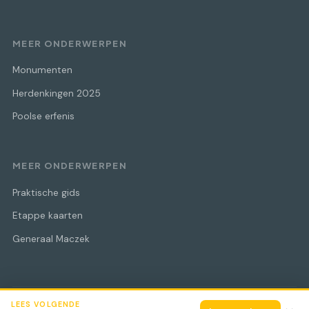
MEER ONDERWERPEN
Monumenten
Herdenkingen 2025
Poolse erfenis
MEER ONDERWERPEN
Praktische gids
Etappe kaarten
Generaal Maczek
LEES VOLGENDE
© 2026 Maczek Bevrijdingstocht
Alle rechten voorbehouden.