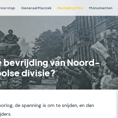
voor stap
Generaal Maczek
Bevrijding 1944
Monumenten
 bevrijding van Noord-
olse divisie?
 oorlog, de spanning is om te snijden, en dan
jders.