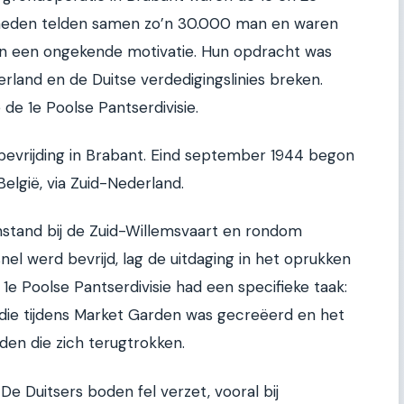
nheden telden samen zo’n 30.000 man en waren
 en een ongekende motivatie. Hun opdracht was
erland en de Duitse verdedigingslinies breken.
de 1e Poolse Pantserdivisie.
bevrijding in Brabant. Eind september 1944 begon
België, via Zuid-Nederland.
enstand bij de Zuid-Willemsvaart en rondom
el werd bevrijd, lag de uitdaging in het oprukken
 1e Poolse Pantserdivisie had een specifieke taak:
die tijdens Market Garden was gecreëerd en het
den die zich terugtrokken.
 De Duitsers boden fel verzet, vooral bij