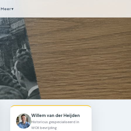
Meer ▾
Willem van der Heijden
Historicus gespecialiseerd in
WOII bevrijding