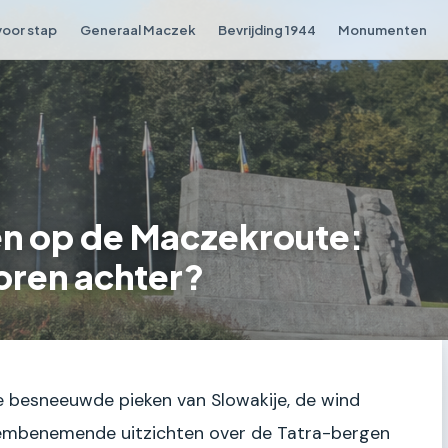
voor stap
Generaal Maczek
Bevrijding 1944
Monumenten
n op de Maczekroute:
poren achter?
de besneeuwde pieken van Slowakije, de wind
dembenemende uitzichten over de Tatra-bergen