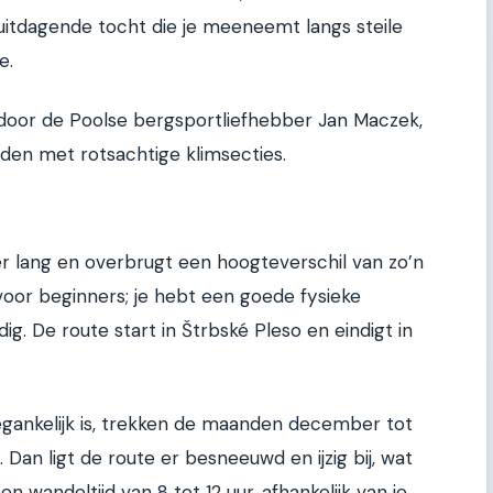
uitdagende tocht die je meeneemt langs steile
e.
 door de Poolse bergsportliefhebber Jan Maczek,
en met rotsachtige klimsecties.
r lang en overbrugt een hoogteverschil van zo’n
 voor beginners; je hebt een goede fysieke
g. De route start in Štrbské Pleso en eindigt in
egankelijk is, trekken de maanden december tot
an ligt de route er besneeuwd en ijzig bij, wat
n wandeltijd van 8 tot 12 uur, afhankelijk van je