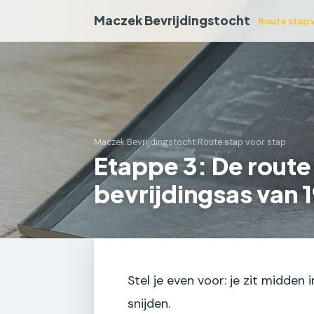
Maczek Bevrijdingstocht
Route stap 
Maczek Bevrijdingstocht
›
Route stap voor stap
Etappe 3: De route
bevrijdingsas van 
Stel je even voor: je zit midden
snijden.