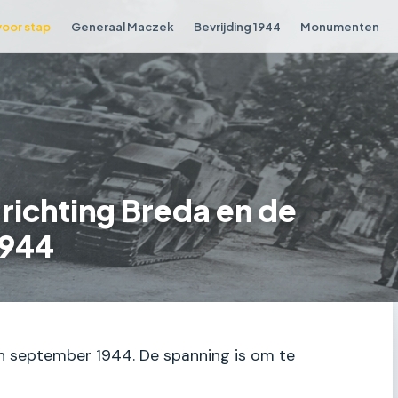
voor stap
Generaal Maczek
Bevrijding 1944
Monumenten
 richting Breda en de
1944
 in september 1944. De spanning is om te