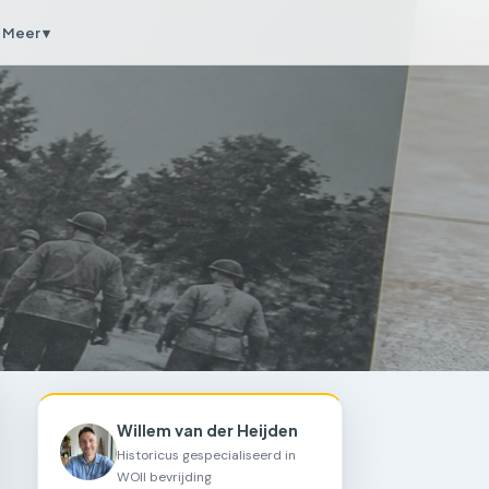
Meer ▾
Willem van der Heijden
Historicus gespecialiseerd in
WOII bevrijding