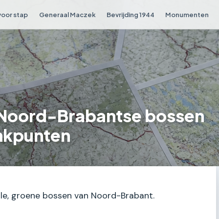
voor stap
Generaal Maczek
Bevrijding 1944
Monumenten
 Noord-Brabantse bossen
nkpunten
stille, groene bossen van Noord-Brabant.