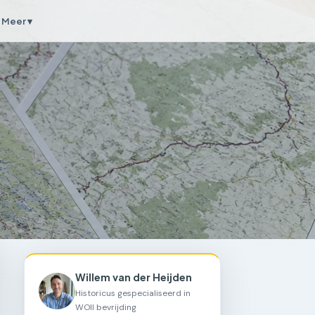
Meer ▾
Willem van der Heijden
Historicus gespecialiseerd in
WOII bevrijding