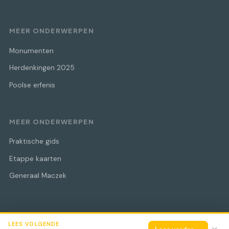
MEER ONDERWERPEN
Monumenten
Herdenkingen 2025
Poolse erfenis
MEER ONDERWERPEN
Praktische gids
Etappe kaarten
Generaal Maczek
LEES VOLGENDE
© 2026 Maczek Bevrijdingstocht
Alle rechten voorbehouden.