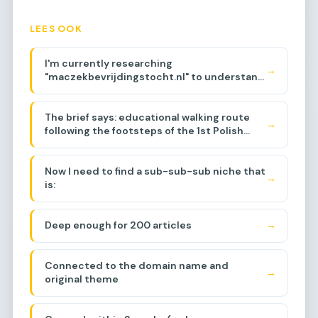
LEES OOK
I'm currently researching
→
"maczekbevrijdingstocht.nl" to understand
its history and backlinks. The domain
appears to be related to a walking route
The brief says: educational walking route
commemorating General Maczek and the
→
following the footsteps of the 1st Polish
Polish liberation of the Netherlands during
Armored Division, events around Baarle-
WWII, specifically around the Baarle-
Breda area, liberation of the region.
Nassau/Breda area. Let me think about the
Now I need to find a sub-sub-sub niche that
sub-sub-niche.
→
is:
Deep enough for 200 articles
→
Connected to the domain name and
→
original theme