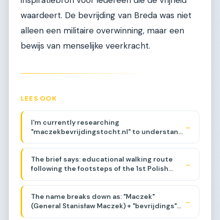
waardeert. De bevrijding van Breda was niet
alleen een militaire overwinning, maar een
bewijs van menselijke veerkracht.
LEES OOK
I'm currently researching
→
"maczekbevrijdingstocht.nl" to understand
its history and backlinks. The domain
appears to be related to a walking route
The brief says: educational walking route
commemorating General Maczek and the
→
following the footsteps of the 1st Polish
Polish liberation of the Netherlands during
Armored Division, events around Baarle-
WWII, specifically around the Baarle-
Breda area, liberation of the region.
Nassau/Breda area. Let me think about the
The name breaks down as: "Maczek"
sub-sub-niche.
→
(General Stanisław Maczek) + "bevrijdings"
(liberation) + "tocht"