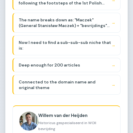
→
following the footsteps of the 1st Polish
Polish liberation of the Netherlands during
Armored Division, events around Baarle-
WWII, specifically around the Baarle-
Breda area, liberation of the region.
Nassau/Breda area. Let me think about the
The name breaks down as: "Maczek"
sub-sub-niche.
→
(General Stanisław Maczek) + "bevrijdings"
(liberation) + "tocht"
(journey/march/route).
Now I need to find a sub-sub-sub niche that
→
is:
Deep enough for 200 articles
→
Connected to the domain name and
→
original theme
Willem van der Heijden
Historicus gespecialiseerd in WOII
bevrijding