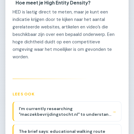
Hoe meet je High Entity Density?
HED is lastig direct te meten, maar je kunt een
indicatie krijgen door te kijken naar het aantal
gerelateerde websites, artikelen en video’s die
beschikbaar zijn over een bepaald onderwerp. Een
hoge dichtheid duidt op een competitieve
omgeving waar het moeilijker is om gevonden te
worden.
LEES OOK
I'm currently researching
→
"maczekbevrijdingstocht.nl" to understand
its history and backlinks. The domain
appears to be related to a walking route
The brief says: educational walking route
commemorating General Maczek and the