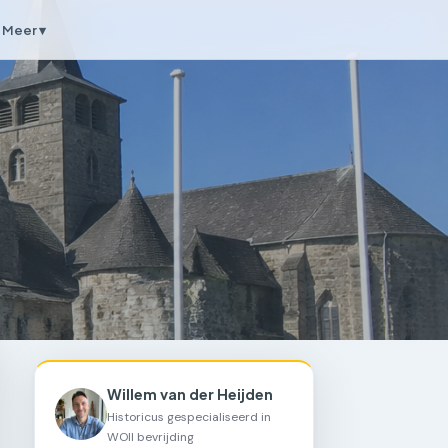
Meer ▾
Willem van der Heijden
Historicus gespecialiseerd in
WOII bevrijding