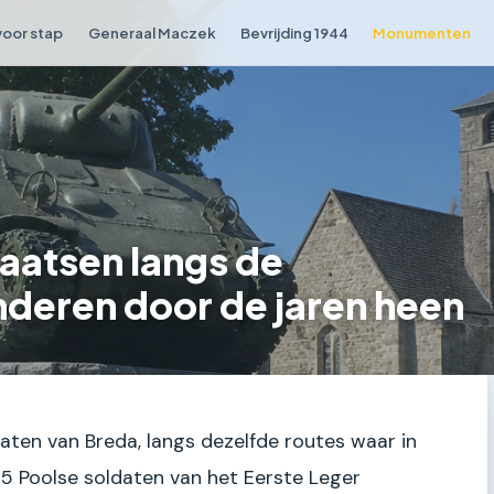
voor stap
Generaal Maczek
Bevrijding 1944
Monumenten
aatsen langs de
deren door de jaren heen
traten van Breda, langs dezelfde routes waar in
5 Poolse soldaten van het Eerste Leger