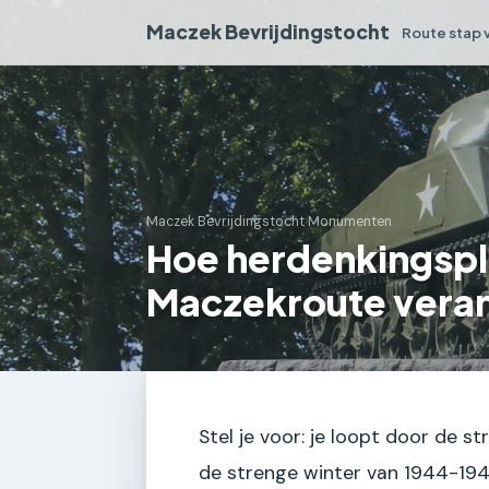
Maczek Bevrijdingstocht
Route stap 
Maczek Bevrijdingstocht
›
Monumenten
Hoe herdenkingspl
Maczekroute veran
Stel je voor: je loopt door de s
de strenge winter van 1944-194