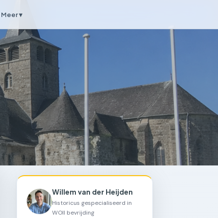
Meer ▾
Willem van der Heijden
Historicus gespecialiseerd in
WOII bevrijding