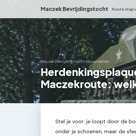
Maczek Bevrijdingstocht
Route stap 
Maczek Bevrijdingstocht
›
Monumenten
Herdenkingsplaque
Maczekroute: welk
Stel je voor: je loopt door de 
onder je schoenen, maar de sfeer