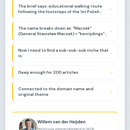
appears to be related to a walking route
The brief says: educational walking route
commemorating General Maczek and the
→
following the footsteps of the 1st Polish
Polish liberation of the Netherlands during
Armored Division, events around Baarle-
WWII, specifically around the Baarle-
Breda area, liberation of the region.
Nassau/Breda area. Let me think about the
The name breaks down as: "Maczek"
sub-sub-niche.
→
(General Stanisław Maczek) + "bevrijdings"
(liberation) + "tocht"
(journey/march/route).
Now I need to find a sub-sub-sub niche that
→
is:
Deep enough for 200 articles
→
Connected to the domain name and
→
original theme
Willem van der Heijden
Historicus gespecialiseerd in WOII