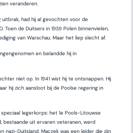
 zien veranderen.
itbrak, had hij al gevochten voor de
0. Toen de Duitsers in 1939 Polen binnenvielen,
diging van Warschau. Maar het liep slecht af.
vangengenomen en belandde hij in
hter niet op. In 1941 wist hij te ontsnappen. Hij
ar hij zich aansloot bij de Poolse regering in
n speciaal legerkorps: het 1e Pools-Litouwse
d, bestaande uit ervaren veteranen, werd
n nazi-Duitsland. Maczek was een leider die zijn