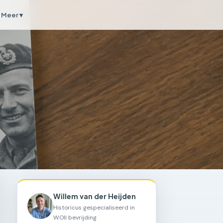
Meer ▾
Willem van der Heijden
Historicus gespecialiseerd in
WOII bevrijding