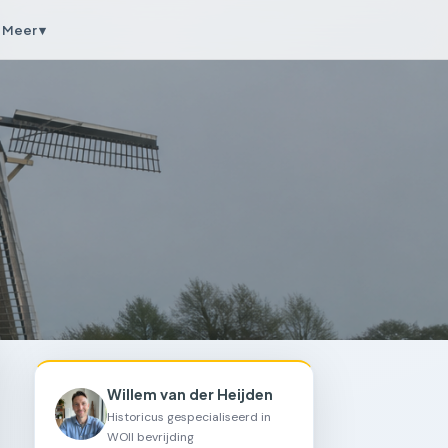
Meer ▾
Willem van der Heijden
Historicus gespecialiseerd in
WOII bevrijding