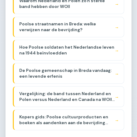
Waarom Nederland en Polen zo'n sterke
→
band hebben door WOII
Poolse straatnamen in Breda: welke
→
verwijzen naar de bevrijding?
Hoe Poolse soldaten het Nederlandse leven
→
na 1944 beïnvloedden
De Poolse gemeenschap in Breda vandaag:
→
een levende erfenis
Vergelijking: de band tussen Nederland en
→
Polen versus Nederland en Canada na WOII
[COMPARISON]
Kopers gids: Poolse cultuurproducten en
→
boeken als aandenken aan de bevrijding
[BUYER GUIDE]