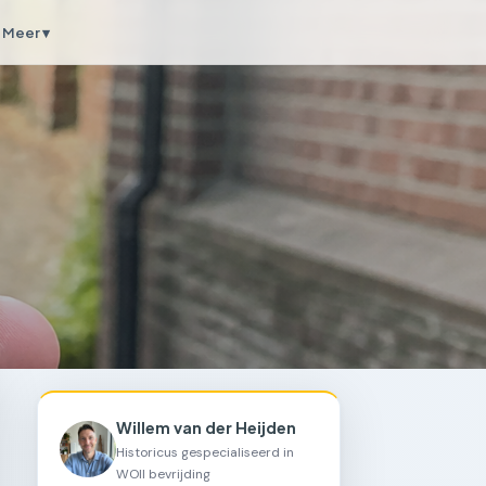
Meer ▾
Willem van der Heijden
Historicus gespecialiseerd in
WOII bevrijding