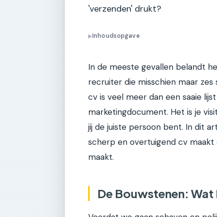
'verzenden' drukt?
Inhoudsopgave
▶
In de meeste gevallen belandt het
recruiter die misschien maar zes
cv is veel meer dan een saaie lijs
marketingdocument. Het is je visi
jij de juiste persoon bent. In dit 
scherp en overtuigend cv maakt d
maakt.
De Bouwstenen: Wat 
Voordat we gaan schaven en poli