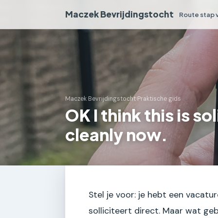
Maczek Bevrijdingstocht
Route stap 
Maczek Bevrijdingstocht
›
Praktische gids
OK I think this is so
cleanly now.
Stel je voor: je hebt een vacatur
solliciteert direct. Maar wat geb