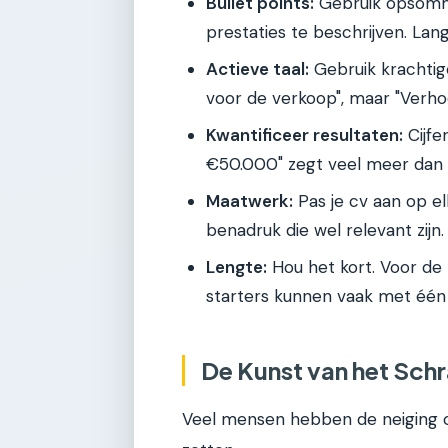
Bullet points:
Gebruik opsommi
prestaties te beschrijven. Lang
Actieve taal:
Gebruik krachtig
voor de verkoop", maar "Verh
Kwantificeer resultaten:
Cijfe
€50.000" zegt veel meer dan 
Maatwerk:
Pas je cv aan op elk
benadruk die wel relevant zijn.
Lengte:
Hou het kort. Voor de 
starters kunnen vaak met één 
De Kunst van het Sch
Veel mensen hebben de neiging o