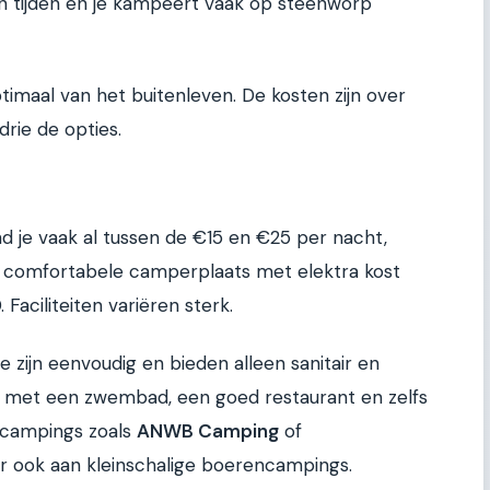
n tijden en je kampeert vaak op steenworp
imaal van het buitenleven. De kosten zijn over
drie de opties.
d je vaak al tussen de €15 en €25 per nacht,
Een comfortabele camperplaats met elektra kost
aciliteiten variëren sterk.
zijn eenvoudig en bieden alleen sanitair en
ijn met een zwembad, een goed restaurant en zelfs
-campings zoals
ANWB Camping
of
r ook aan kleinschalige boerencampings.