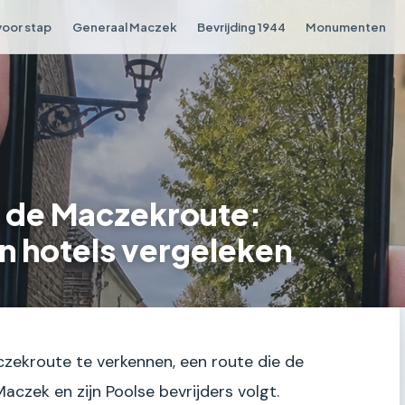
voor stap
Generaal Maczek
Bevrijding 1944
Monumenten
 de Maczekroute:
n hotels vergeleken
zekroute te verkennen, een route die de
aczek en zijn Poolse bevrijders volgt.