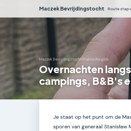
Maczek Bevrijdingstocht
Route stap 
Maczek Bevrijdingstocht
›
Praktische gids
Overnachten langs
campings, B&B's e
Je staat op het punt om de Mac
sporen van generaal Stanisław M