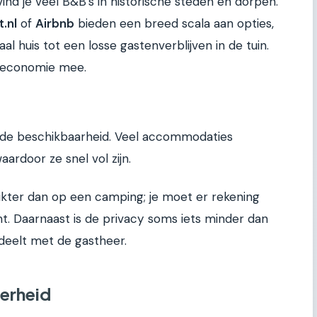
nd je veel B&B’s in historische steden en dorpen.
.nl
of
Airbnb
bieden een breed scala aan opties,
 huis tot een losse gastenverblijven in de tuin.
e economie mee.
is de beschikbaarheid. Veel accommodaties
rdoor ze snel vol zijn.
rikter dan op een camping; je moet er rekening
t. Daarnaast is de privacy soms iets minder dan
 deelt met de gastheer.
erheid