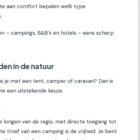
oefte aan comfort bepalen welk type
.
ën – campings, B&B’s en hotels – eens scherp
en in de natuur
is je met een tent, camper of caravan? Dan is
e een uitstekende keuze.
g
e longen van de regio, met directe toegang tot
e troef van een camping is de vrijheid. Je bent