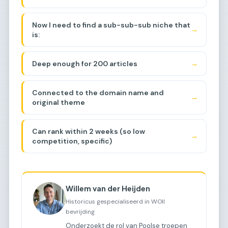
(liberation) + "tocht"
WWII, specifically around the Baarle-
(journey/march/route).
Nassau/Breda area. Let me think about the
Now I need to find a sub-sub-sub niche that
sub-sub-niche.
→
is:
Deep enough for 200 articles
→
Connected to the domain name and
→
original theme
Can rank within 2 weeks (so low
→
competition, specific)
Willem van der Heijden
Historicus gespecialiseerd in WOII
bevrijding
Onderzoekt de rol van Poolse troepen