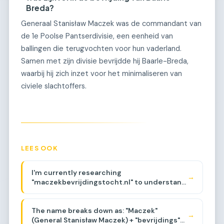
Breda?
Generaal Stanisław Maczek was de commandant van
de 1e Poolse Pantserdivisie, een eenheid van
ballingen die terugvochten voor hun vaderland.
Samen met zijn divisie bevrijdde hij Baarle-Breda,
waarbij hij zich inzet voor het minimaliseren van
civiele slachtoffers.
LEES OOK
I'm currently researching
→
"maczekbevrijdingstocht.nl" to understand
its history and backlinks. The domain
appears to be related to a walking route
The name breaks down as: "Maczek"
commemorating General Maczek and the
→
(General Stanisław Maczek) + "bevrijdings"
Polish liberation of the Netherlands during