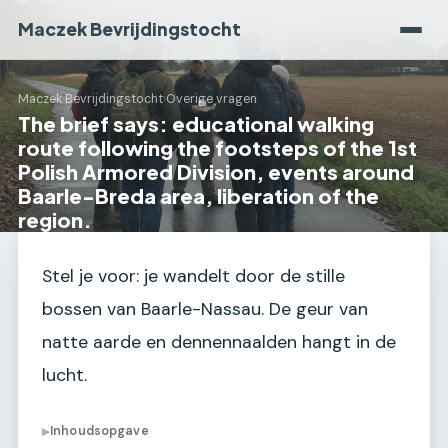
Maczek Bevrijdingstocht
Maczek Bevrijdingstocht
›
Overige vragen
The brief says: educational walking
route following the footsteps of the 1st
Polish Armored Division, events around
Baarle-Breda area, liberation of the
region.
Stel je voor: je wandelt door de stille
bossen van Baarle-Nassau. De geur van
natte aarde en dennennaalden hangt in de
lucht.
Inhoudsopgave
▶