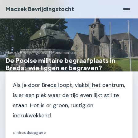
Maczek Bevrijdingstocht
Maczek Bevrijdingstocht
›
Monumenten
De Poolse militaire begraafplaats in
Breda: wie liggen er begraven?
Als je door Breda loopt, vlakbij het centrum,
is er een plek waar de tijd even lijkt stil te
staan. Het is er groen, rustig en
indrukwekkend.
Inhoudsopgave
▶