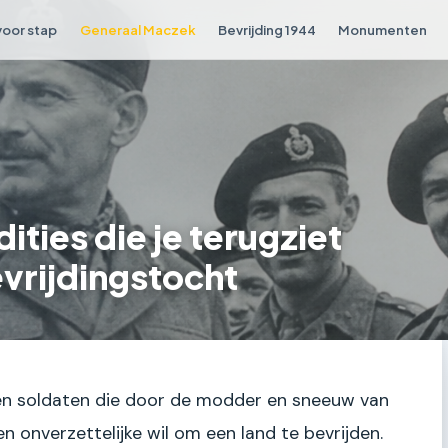
voor stap
Generaal Maczek
Bevrijding 1944
Monumenten
dities die je terugziet
vrijdingstocht
s en soldaten die door de modder en sneeuw van
 onverzettelijke wil om een land te bevrijden.