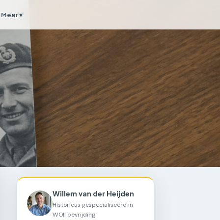
Meer ▾
Willem van der Heijden
Historicus gespecialiseerd in
WOII bevrijding