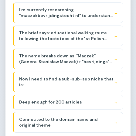
I'm currently researching
→
"maczekbevrijdingstocht.nl" to understand
its history and backlinks. The domain
appears to be related to a walking route
The brief says: educational walking route
commemorating General Maczek and the
→
following the footsteps of the 1st Polish
Polish liberation of the Netherlands during
Armored Division, events around Baarle-
WWII, specifically around the Baarle-
Breda area, liberation of the region.
Nassau/Breda area. Let me think about the
The name breaks down as: "Maczek"
sub-sub-niche.
→
(General Stanisław Maczek) + "bevrijdings"
(liberation) + "tocht"
(journey/march/route).
Now I need to find a sub-sub-sub niche that
→
is:
Deep enough for 200 articles
→
Connected to the domain name and
→
original theme