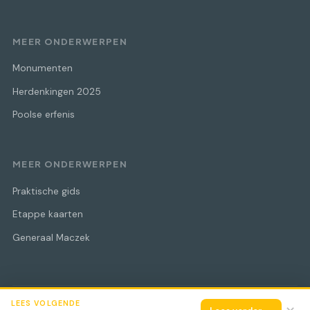
MEER ONDERWERPEN
Monumenten
Herdenkingen 2025
Poolse erfenis
MEER ONDERWERPEN
Praktische gids
Etappe kaarten
Generaal Maczek
LEES VOLGENDE
© 2026 Maczek Bevrijdingstocht
Alle rechten voorbehouden.