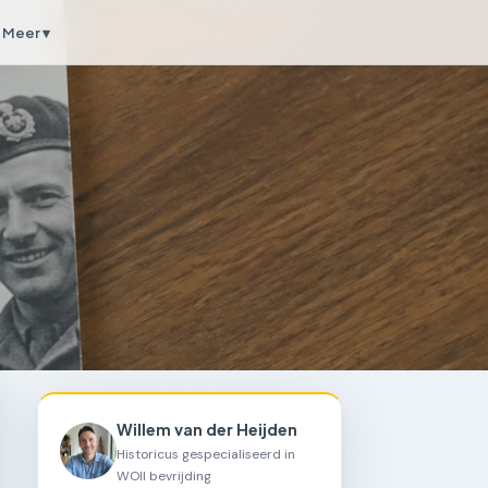
Meer ▾
Willem van der Heijden
Historicus gespecialiseerd in
WOII bevrijding