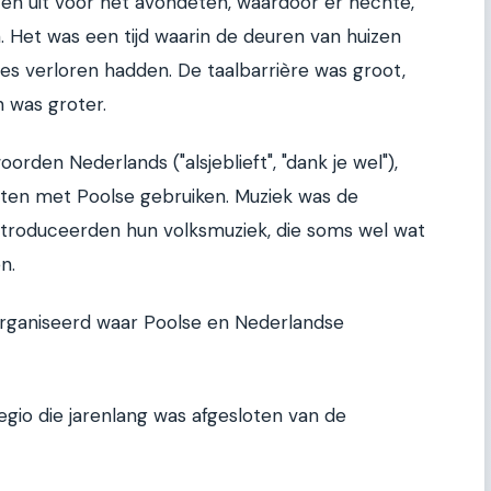
ten uit voor het avondeten, waardoor er hechte,
. Het was een tijd waarin de deuren van huizen
s verloren hadden. De taalbarrière was groot,
 was groter.
rden Nederlands ("alsjeblieft", "dank je wel"),
kten met Poolse gebruiken. Muziek was de
 introduceerden hun volksmuziek, die soms wel wat
n.
rganiseerd waar Poolse en Nederlandse
egio die jarenlang was afgesloten van de