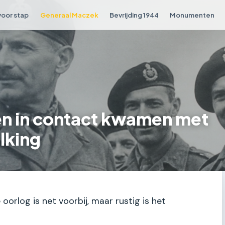
voor stap
Generaal Maczek
Bevrijding 1944
Monumenten
en in contact kwamen met
lking
e oorlog is net voorbij, maar rustig is het