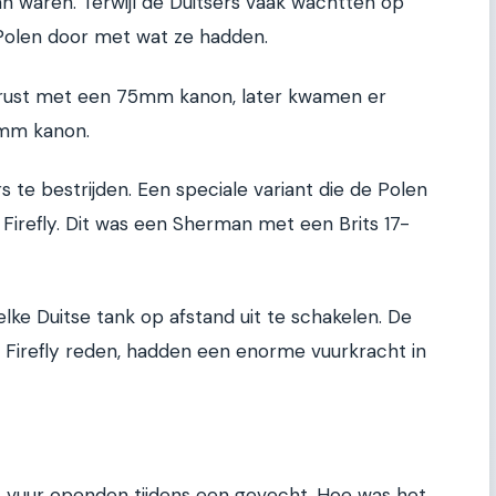
an waren. Terwijl de Duitsers vaak wachtten op
 Polen door met wat ze hadden.
rust met een 75mm kanon, later kwamen er
6mm kanon.
s te bestrijden. Een speciale variant die de Polen
irefly. Dit was een Sherman met een Brits 17-
ke Duitse tank op afstand uit te schakelen. De
Firefly reden, hadden een enorme vuurkracht in
t vuur openden tijdens een gevecht. Hoe was het