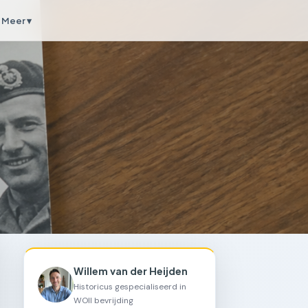
Meer ▾
Willem van der Heijden
Historicus gespecialiseerd in
WOII bevrijding