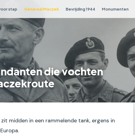
voor stap
Generaal Maczek
Bevrijding 1944
Monumenten
ndanten die vochten
Maczekroute
Je zit midden in een rammelende tank, ergens in
 Europa.