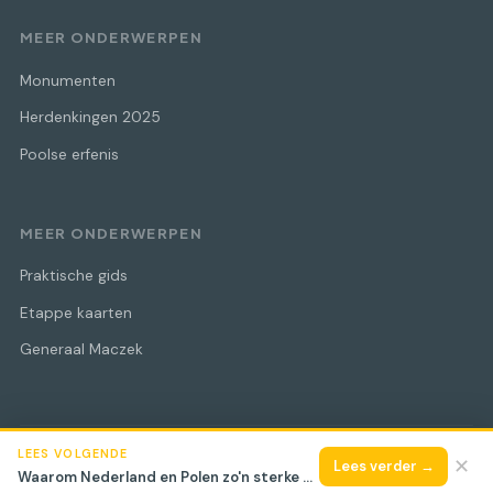
MEER ONDERWERPEN
Monumenten
Herdenkingen 2025
Poolse erfenis
MEER ONDERWERPEN
Praktische gids
Etappe kaarten
Generaal Maczek
LEES VOLGENDE
© 2026 Maczek Bevrijdingstocht
Alle rechten voorbehouden.
✕
Lees verder →
Waarom Nederland en Polen zo'n sterke band hebben door WOII