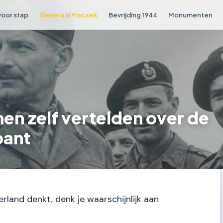
voor stap
Generaal Maczek
Bevrijding 1944
Monumenten
en zelf vertelden over de
bant
erland denkt, denk je waarschijnlijk aan