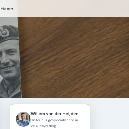
Meer ▾
Willem van der Heijden
Historicus gespecialiseerd in
WOII bevrijding