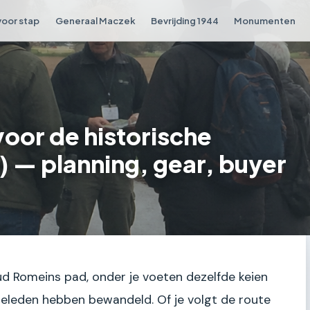
voor stap
Generaal Maczek
Bevrijding 1944
Monumenten
voor de historische
 — planning, gear, buyer
oud Romeins pad, onder je voeten dezelfde keien
geleden hebben bewandeld. Of je volgt de route