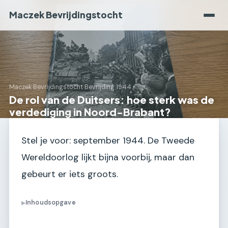
Maczek Bevrijdingstocht
Maczek Bevrijdingstocht
›
Bevrijding 1944
De rol van de Duitsers: hoe sterk was de
verdediging in Noord-Brabant?
Stel je voor: september 1944. De Tweede
Wereldoorlog lijkt bijna voorbij, maar dan
gebeurt er iets groots.
Inhoudsopgave
▶