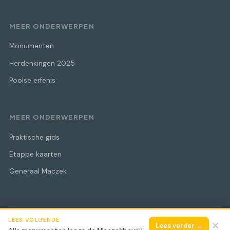
MEER ONDERWERPEN
Monumenten
Herdenkingen 2025
Poolse erfenis
MEER ONDERWERPEN
Praktische gids
Etappe kaarten
Generaal Maczek
LEES VOLGENDE
© 2026 Maczek Bevrijdingstocht
Alle rechten voorbehouden.
✕
Lees verder →