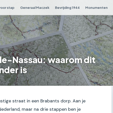
voor stap
Generaal Maczek
Bevrijding 1944
Monumenten
rle-Nassau: waarom dit
nder is
rustige straat in een Brabants dorp. Aan je
Nederland, maar na drie stappen ben je