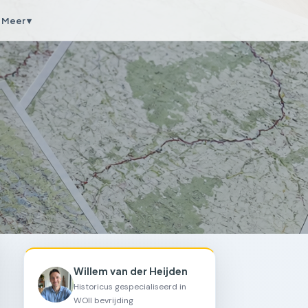
Meer ▾
Willem van der Heijden
Historicus gespecialiseerd in
WOII bevrijding