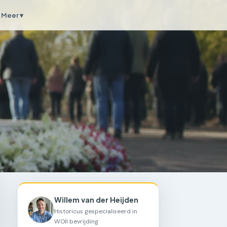
Meer ▾
Willem van der Heijden
Historicus gespecialiseerd in
WOII bevrijding