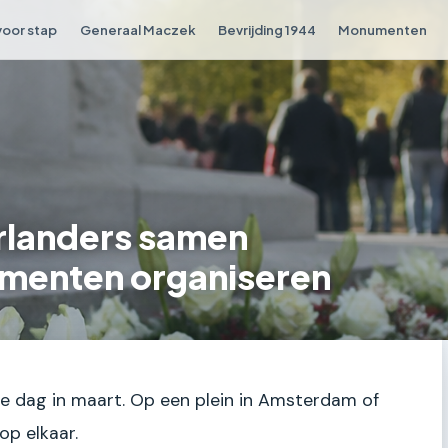
voor stap
Generaal Maczek
Bevrijding 1944
Monumenten
rlanders samen
menten organiseren
ige dag in maart. Op een plein in Amsterdam of
p elkaar.