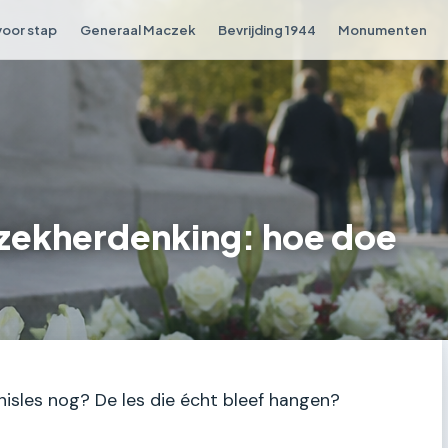
voor stap
Generaal Maczek
Bevrijding 1944
Monumenten
zekherdenking: hoe doe
nisles nog? De les die écht bleef hangen?