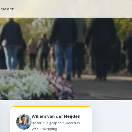
Meer ▾
Willem van der Heijden
Historicus gespecialiseerd in
WOII bevrijding