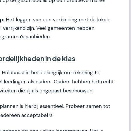
ie op de geschiedenis op een creatieve manier
p:
Het leggen van een verbinding met de lokale
verrijkend zijn. Veel gemeenten hebben
rogramma’s aanbieden.
delijkheden in de klas
 Holocaust is het belangrijk om rekening te
 leerlingen als ouders. Ouders hebben het recht
teiten die zij als ongepast beschouwen.
annen is hierbij essentieel. Probeer samen tot
iedereen acceptabel is.
t hebben op een veilige leeromgeving. Het is