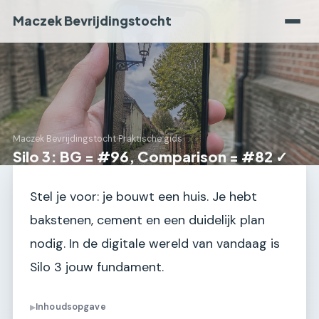
Maczek Bevrijdingstocht
Maczek Bevrijdingstocht
›
Praktische gids
Silo 3: BG = #96, Comparison = #82 ✓
Stel je voor: je bouwt een huis. Je hebt
bakstenen, cement en een duidelijk plan
nodig. In de digitale wereld van vandaag is
Silo 3 jouw fundament.
Inhoudsopgave
▶