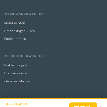
MEER ONDERWERPEN
Monumenten
Herdenkingen 2025
Poolse erfenis
MEER ONDERWERPEN
Praktische gids
Etappe kaarten
Generaal Maczek
LEES VOLGENDE
© 2026 Maczek Bevrijdingstocht
Alle rechten voorbehouden.
✕
Lees verder →