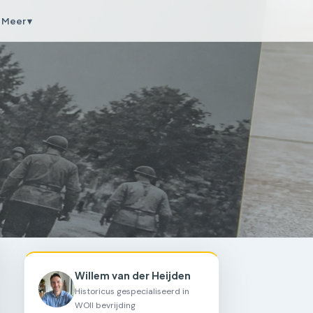
Meer ▾
Willem van der Heijden
Historicus gespecialiseerd in
WOII bevrijding