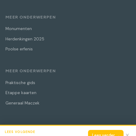
MEER ONDERWERPEN
Monumenten
Herdenkingen 2025
Poolse erfenis
MEER ONDERWERPEN
Praktische gids
Etappe kaarten
Generaal Maczek
LEES VOLGENDE
© 2026 Maczek Bevrijdingstocht
Alle rechten voorbehouden.
✕
Lees verder →