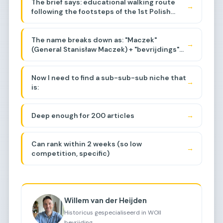
The brief says: educational walking route
commemorating General Maczek and the
→
following the footsteps of the 1st Polish
Polish liberation of the Netherlands during
Armored Division, events around Baarle-
WWII, specifically around the Baarle-
Breda area, liberation of the region.
Nassau/Breda area. Let me think about the
The name breaks down as: "Maczek"
sub-sub-niche.
→
(General Stanisław Maczek) + "bevrijdings"
(liberation) + "tocht"
(journey/march/route).
Now I need to find a sub-sub-sub niche that
→
is:
Deep enough for 200 articles
→
Can rank within 2 weeks (so low
→
competition, specific)
Willem van der Heijden
Historicus gespecialiseerd in WOII
bevrijding