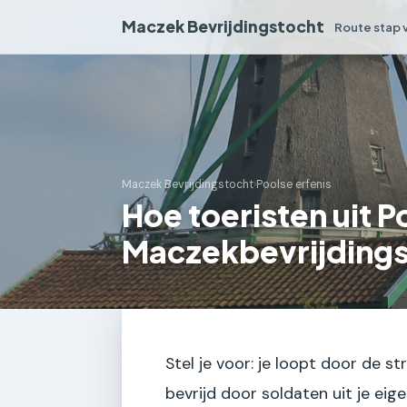
Maczek Bevrijdingstocht
Route stap 
Maczek Bevrijdingstocht
›
Poolse erfenis
Hoe toeristen uit P
Maczekbevrijdings
Stel je voor: je loopt door de s
bevrijd door soldaten uit je eige