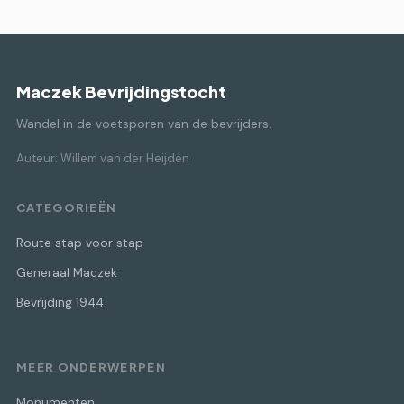
Maczek Bevrijdingstocht
Wandel in de voetsporen van de bevrijders.
Auteur: Willem van der Heijden
CATEGORIEËN
Route stap voor stap
Generaal Maczek
Bevrijding 1944
MEER ONDERWERPEN
Monumenten