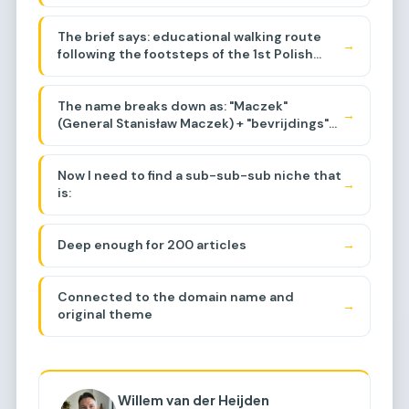
its history and backlinks. The domain
appears to be related to a walking route
The brief says: educational walking route
commemorating General Maczek and the
→
following the footsteps of the 1st Polish
Polish liberation of the Netherlands during
Armored Division, events around Baarle-
WWII, specifically around the Baarle-
Breda area, liberation of the region.
Nassau/Breda area. Let me think about the
The name breaks down as: "Maczek"
sub-sub-niche.
→
(General Stanisław Maczek) + "bevrijdings"
(liberation) + "tocht"
(journey/march/route).
Now I need to find a sub-sub-sub niche that
→
is:
Deep enough for 200 articles
→
Connected to the domain name and
→
original theme
Willem van der Heijden