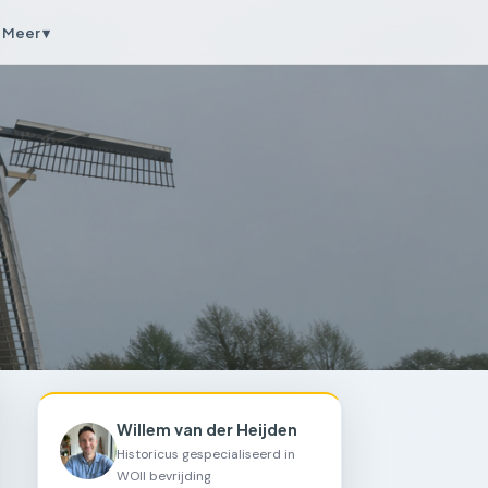
Meer ▾
Willem van der Heijden
Historicus gespecialiseerd in
WOII bevrijding