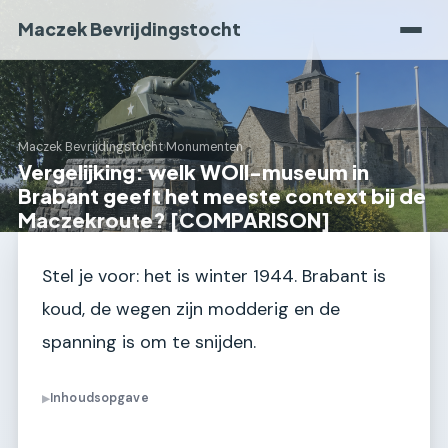
Maczek Bevrijdingstocht
Maczek Bevrijdingstocht
›
Monumenten
Vergelijking: welk WOII-museum in
Brabant geeft het meeste context bij de
Maczekroute? [COMPARISON]
Stel je voor: het is winter 1944. Brabant is
koud, de wegen zijn modderig en de
spanning is om te snijden.
Inhoudsopgave
▶