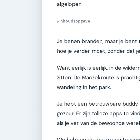
afgelopen.
Inhoudsopgave
▶
Je benen branden, maar je bent tro
hoe je verder moet, zonder dat je
Want eerlijk is eerlijk, in de wild
zitten. De Maczekroute is prachti
wandeling in het park.
Je hebt een betrouwbare buddy n
gezeur. Er zijn talloze apps te v
als je ver van de bewoonde were
We hebben de drie grootste name