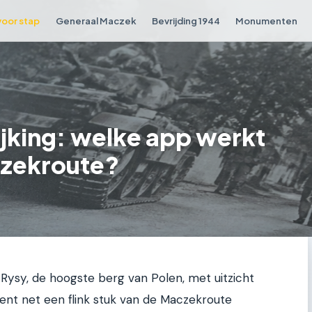
voor stap
Generaal Maczek
Bevrijding 1944
Monumenten
jking: welke app werkt
czekroute?
e Rysy, de hoogste berg van Polen, met uitzicht
ent net een flink stuk van de Maczekroute