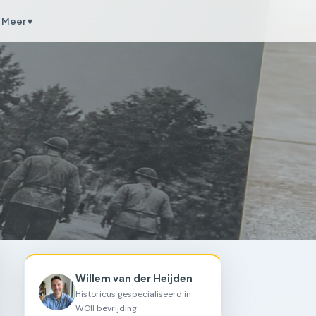
Meer ▾
Willem van der Heijden
Historicus gespecialiseerd in
WOII bevrijding