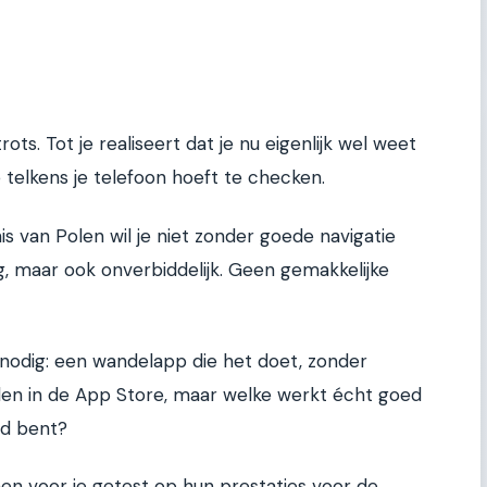
ts. Tot je realiseert dat je nu eigenlijk wel weet
 telkens je telefoon hoeft te checken.
ernis van Polen wil je niet zonder goede navigatie
g, maar ook onverbiddelijk. Geen gemakkelijke
odig: een wandelapp die het doet, zonder
inden in de App Store, maar welke werkt écht goed
ld bent?
n voor je getest op hun prestaties voor de