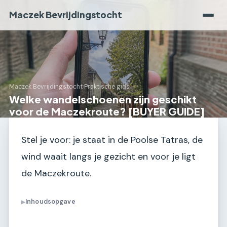
Maczek Bevrijdingstocht
Maczek Bevrijdingstocht
›
Praktische gids
Welke wandelschoenen zijn geschikt
voor de Maczekroute? [BUYER GUIDE]
Stel je voor: je staat in de Poolse Tatras, de
wind waait langs je gezicht en voor je ligt
de Maczekroute.
Inhoudsopgave
▶